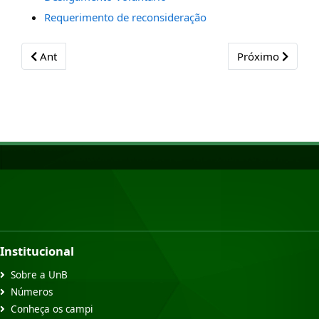
Requerimento de reconsideração
Previous article: Aluno Regulamentos
Next article: In
Ant
Próximo
Institucional
Sobre a UnB
Números
Conheça os campi