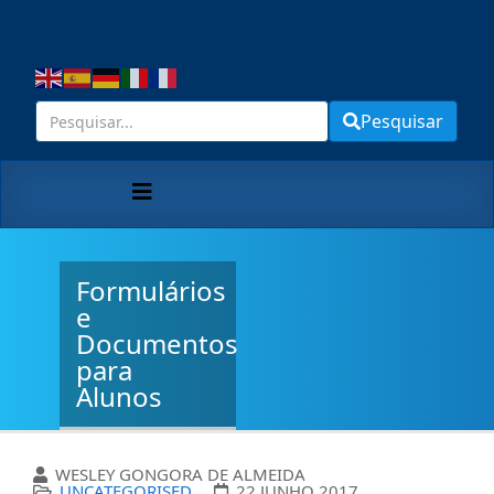
Pesquisar
Formulários
e
Documentos
para
Alunos
WESLEY GONGORA DE ALMEIDA
UNCATEGORISED
22 JUNHO 2017