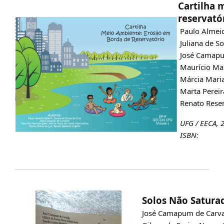
Cartilha 
reservató
Paulo Almeid
Juliana de S
José Camapu
Maurício Mar
Márcia Mari
Marta Pereir
Renato Rese
UFG / EECA, 
ISBN:
Solos Não Satura
José Camapum de Carv