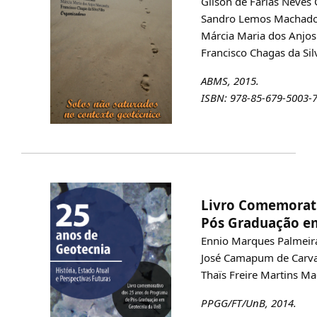
Gilson de Farias Neves 
Sandro Lemos Machad
Márcia Maria dos Anjo
Francisco Chagas da Sil
ABMS, 2015.
ISBN: 978-85-679-5003-
Livro Comemorati
Pós Graduação em
Ennio Marques Palmeir
José Camapum de Carv
Thaïs Freire Martins M
PPGG/FT/UnB, 2014.