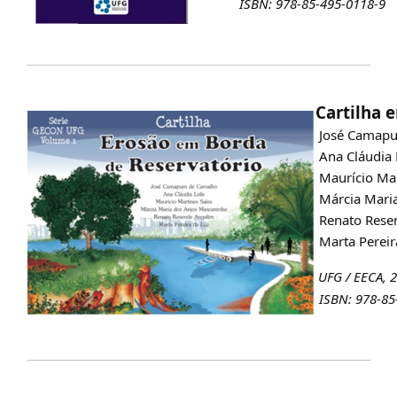
ISBN: 978-85-495-0118-9
Cartilha 
José Camapu
Ana Cláudia 
Maurício Mar
Márcia Mari
Renato Rese
Marta Pereir
UFG / EECA, 
ISBN: 978-85