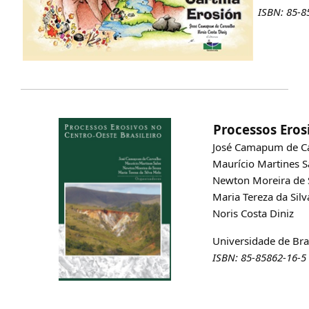
ISBN: 85-8
Processos Erosi
José Camapum de C
Maurício Martines S
Newton Moreira de 
Maria Tereza da Sil
Noris Costa Diniz
Universidade de Bras
ISBN: 85-85862-16-5