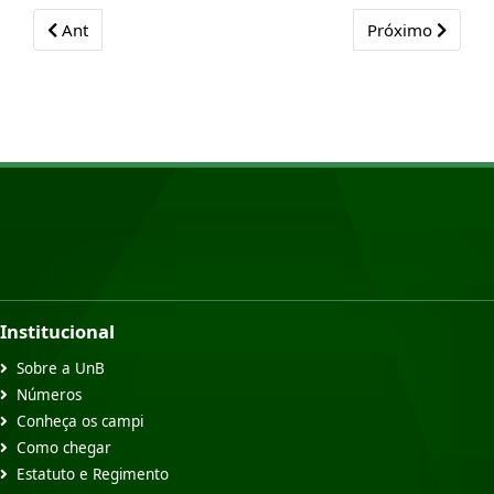
Previous article: Publicações Científicas
Next article: Tes
Ant
Próximo
Institucional
Sobre a UnB
Números
Conheça os campi
Como chegar
Estatuto e Regimento