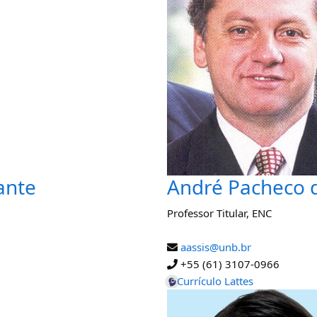
ante
André Pacheco d
Professor Titular
,
ENC
aassis@unb.br
+55 (61) 3107-0966
Currículo Lattes