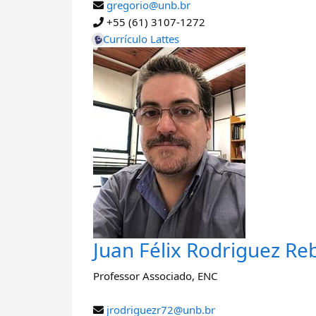
gregorio@unb.br
+55 (61) 3107-1272
Currículo Lattes
Juan Félix Rodriguez Re
Professor Associado
,
ENC
jrodriguezr72@unb.br