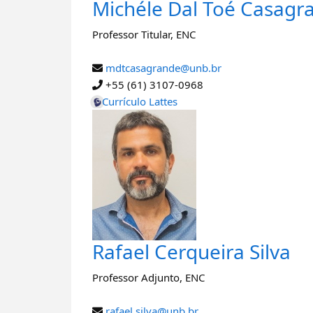
Michéle Dal Toé Casagr
Professor Titular
,
ENC
mdtcasagrande@unb.br
+55 (61) 3107-0968
Currículo Lattes
Rafael Cerqueira Silva
Professor Adjunto
,
ENC
rafael.silva@unb.br