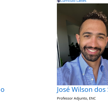
Currículo Lattes
jo
José Wilson dos 
Professor Adjunto
,
ENC