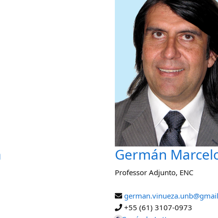
a
Germán Marcelo 
Professor Adjunto
,
ENC
german.vinueza.unb@gmai
+55 (61) 3107-0973