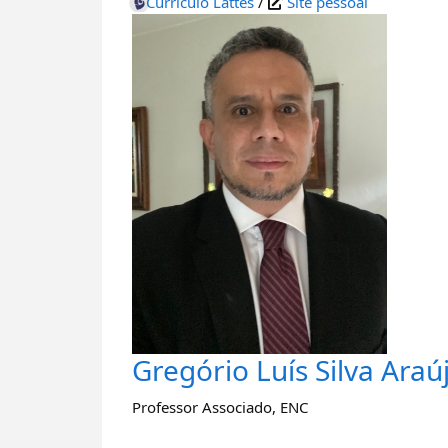
Currículo Lattes
/
Site pessoal
Gregório Luís Silva Araú
Professor Associado
,
ENC