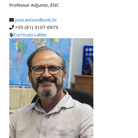
Professor Adjunto
,
ENC
jose.wilson@unb.br
+55 (61) 3107-0973
Currículo Lattes