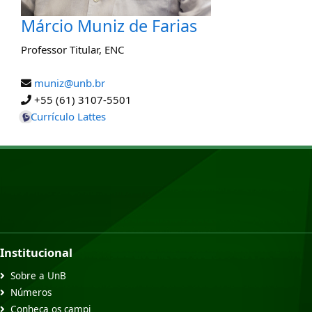
Márcio Muniz de Farias
Professor Titular
,
ENC
muniz@unb.br
+55 (61) 3107-5501
Currículo Lattes
Institucional
Sobre a UnB
Números
Conheça os campi