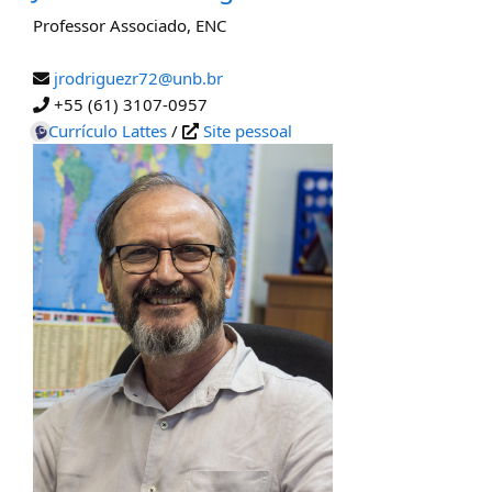
Professor Associado
,
ENC
jrodriguezr72@unb.br
+55 (61) 3107-0957
Currículo Lattes
/
Site pessoal