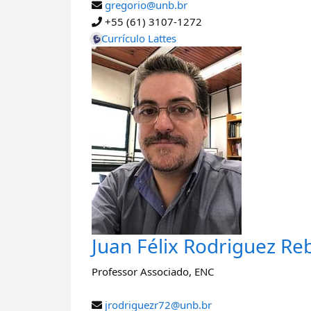
gregorio@unb.br
+55 (61) 3107-1272
Currículo Lattes
Juan Félix Rodriguez Re
Professor Associado
,
ENC
jrodriguezr72@unb.br