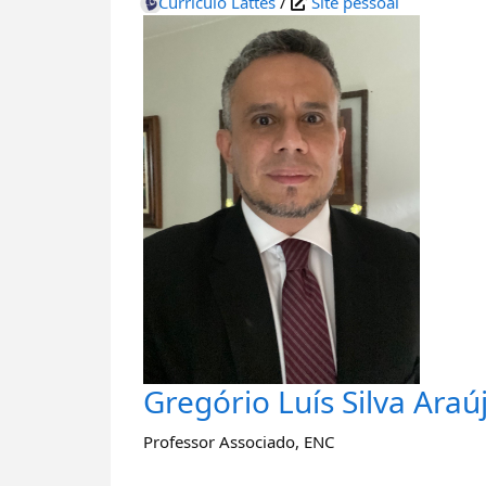
Currículo Lattes
/
Site pessoal
Gregório Luís Silva Araú
Professor Associado
,
ENC