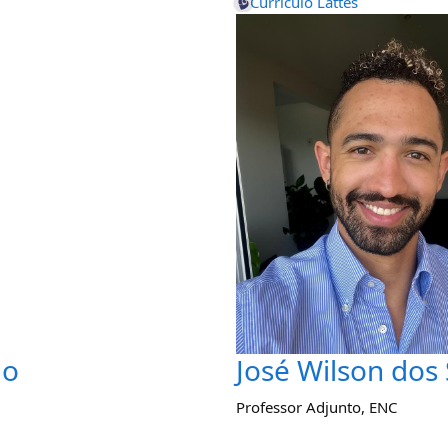
Currículo Lattes
jo
José Wilson dos 
Professor Adjunto
,
ENC