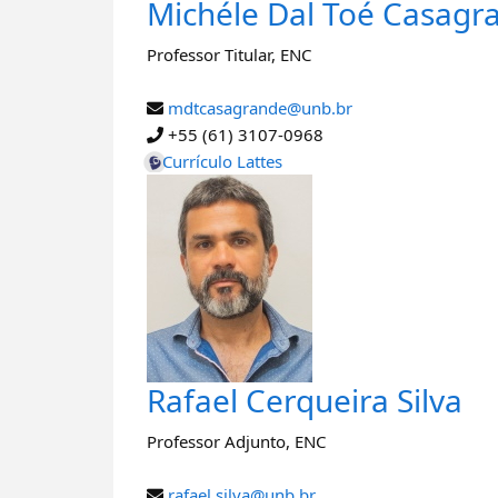
Michéle Dal Toé Casagr
Professor Titular
,
ENC
mdtcasagrande@unb.br
+55 (61) 3107-0968
Currículo Lattes
Rafael Cerqueira Silva
Professor Adjunto
,
ENC
rafael.silva@unb.br