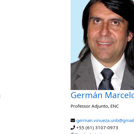
a
Germán Marcelo 
Professor Adjunto
,
ENC
german.vinueza.unb@gmai
+55 (61) 3107-0973