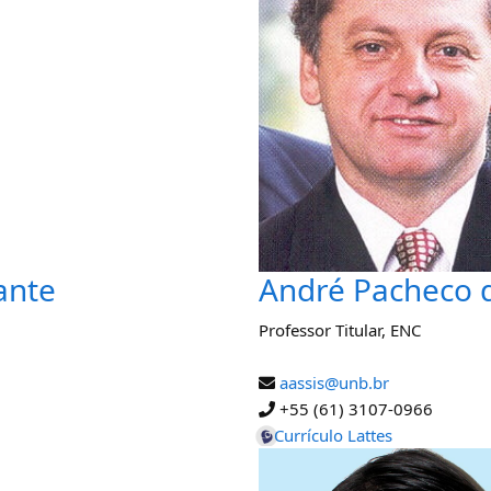
ante
André Pacheco d
Professor Titular
,
ENC
aassis@unb.br
+55 (61) 3107-0966
Currículo Lattes