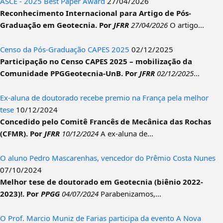
ASCE - 2025 Best Paper Award
27/04/2026
Reconhecimento Internacional para Artigo de Pós-
Graduação em Geotecnia.
Por
JFRR
27/04/2026
O artigo...
Censo da Pós-Graduação CAPES 2025
02/12/2025
Participação no Censo CAPES 2025 – mobilização da
Comunidade PPGGeotecnia-UnB.
Por
JFRR
02/12/2025
...
Ex-aluna de doutorado recebe premio na França pela melhor
tese
10/12/2024
Concedido pelo Comitê Francês de Mecânica das Rochas
(CFMR).
Por
JFRR
10/12/2024
A ex-aluna de...
O aluno Pedro Mascarenhas, vencedor do Prêmio Costa Nunes
07/10/2024
Melhor tese de doutorado em Geotecnia (biênio 2022-
2023)!.
Por
PPGG
04/07/2024
Parabenizamos,...
O Prof. Marcio Muniz de Farias participa da evento A Nova