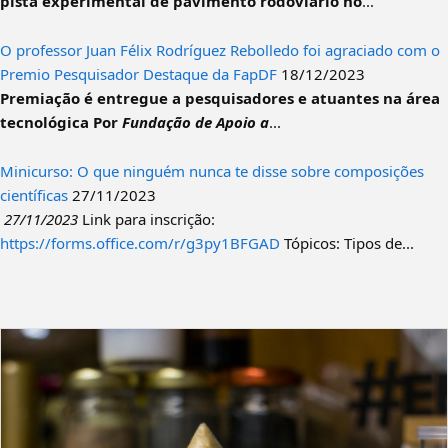
pista experimental de pavimento rodoviário no
...
O professor Juan Félix Rodríguez Rebolledo foi agraciado com o
Premio Pesquisador Destaque da FapDF
18/12/2023
Premiação é entregue a pesquisadores e atuantes na área
tecnológica
Por
Fundação de Apoio a
...
Minicurso: O que ninguém nunca te disse sobre composições
científicas
27/11/2023
27/11/2023
Link para inscrição:
https://forms.office.com/r/g3py1BFGAD
Tópicos: Tipos de...