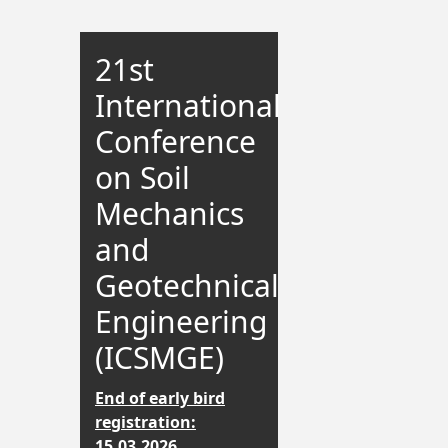
21st
International
Conference
on Soil
Mechanics
and
Geotechnical
Engineering
(ICSMGE)
End of early bird
registration:
15.03.2026