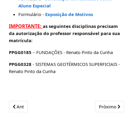
Aluno Especial
Formulário -
Exposição de Motivos
IMPORTANTE:
as seguintes disciplinas precisam
da autorização do professor responsável para sua
matrícula:
PPGG0185
– FUNDAÇÕES - Renato Pinto da Cunha
PPGG0328
- SISTEMAS GEOTÉRMICOS SUPERFICIAIS -
Renato Pinto da Cunha
Previous article: Publicações Diversas
Next article: Sem
Ant
Próximo