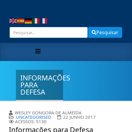
Pesquisar
INFORMAÇÕES
PARA
DEFESA
WESLEY GONGORA DE ALMEIDA
UNCATEGORISED
22 JUNHO 2017
ACESSOS: 5130
Informações para Defesa