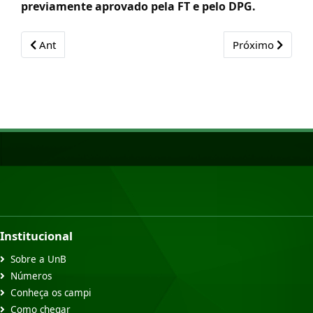
previamente aprovado pela FT e pelo DPG.
Previous article: Formulários e Documentos para Alunos
Next article: Fo
Ant
Próximo
Institucional
Sobre a UnB
Números
Conheça os campi
Como chegar