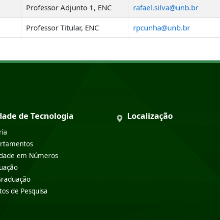
Professor Adjunto 1
,
ENC
rafael.silva@unb.br
Professor Titular
,
ENC
rpcunha@unb.br
dade de Tecnologia
Localização
ria
rtamentos
ldade em Números
uação
Graduação
tos de Pesquisa