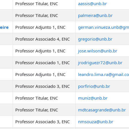
Professor Titular
,
ENC
aassis@unb.br
Professor Titular
,
ENC
palmeira@unb.br
eire
Professor Adjunto 1
,
ENC
german.vinueza.unb@gm
Professor Associado 4
,
ENC
gregorio@unb.br
Professor Adjunto 1
,
ENC
jose.wilson@unb.br
Professor Associado 1
,
ENC
jrodriguezr72@unb.br
Professor Adjunto 1
,
ENC
leandro.lima.ra@gmail.c
Professor Associado 3
,
ENC
porfirio@unb.br
Professor Titular
,
ENC
muniz@unb.br
Professor Titular
,
ENC
mdtcasagrande@unb.br
Professor Associado 3
,
ENC
nmsouza@unb.br