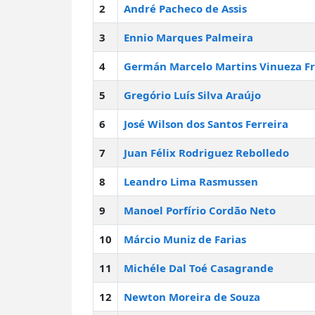
2
André Pacheco de Assis
3
Ennio Marques Palmeira
4
Germán Marcelo Martins Vinueza Fr
5
Gregório Luís Silva Araújo
6
José Wilson dos Santos Ferreira
7
Juan Félix Rodriguez Rebolledo
8
Leandro Lima Rasmussen
9
Manoel Porfírio Cordão Neto
10
Márcio Muniz de Farias
11
Michéle Dal Toé Casagrande
12
Newton Moreira de Souza