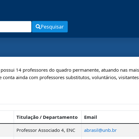
Pesquisar
ossui 14 professores do quadro permanente, atuando nas mais d
e conta ainda com professores substitutos, voluntários, visitante
Titulação / Departamento
Email
Professor Associado 4
,
ENC
abrasil@unb.br