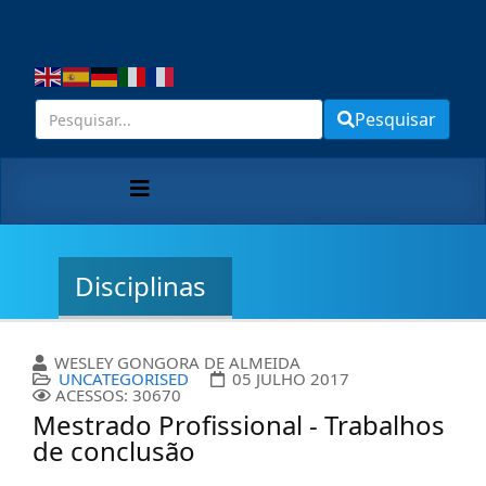
Pesquisar
Disciplinas
WESLEY GONGORA DE ALMEIDA
UNCATEGORISED
05 JULHO 2017
ACESSOS: 30670
Mestrado Profissional - Trabalhos
de conclusão