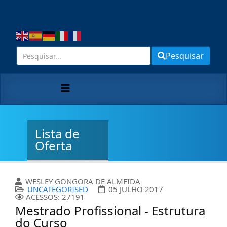
Pesquisar
Lista de
Oferta
WESLEY GONGORA DE ALMEIDA
UNCATEGORISED
05 JULHO 2017
ACESSOS: 27191
Mestrado Profissional - Estrutura
do Curso