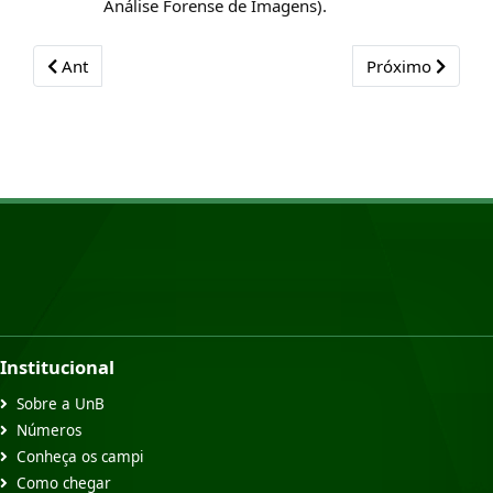
Análise Forense de Imagens).
Previous article: Mestrado Profissional - Publicações
Next article: Me
Ant
Próximo
Institucional
Sobre a UnB
Números
Conheça os campi
Como chegar