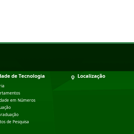
trutura do Curso
dade de Tecnologia
Localização
ria
rtamentos
ldade em Números
uação
Graduação
tos de Pesquisa