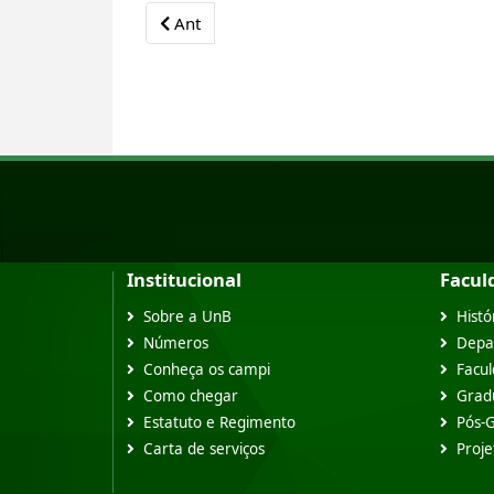
Previous article: Mestrado Profissional - Es
Ant
Institucional
Facul
Sobre a UnB
Histó
Números
Depa
Conheça os campi
Facu
Como chegar
Grad
Estatuto e Regimento
Pós-
Carta de serviços
Proje