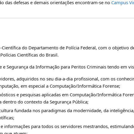
ão das defesas e demais orientações encontram-se no
Campus Vir
o-Científica do Departamento de Polícia Federal, com o objetivo d
Polícias Científicas do Brasil.
 e Segurança da Informação para Peritos Criminais tendo em vist
rvidores, adquiridos no seu dia-a-dia profissional, com os conh
omputação, em especial a Computação/Informática Forense;
agnósticos e pesquisas aplicadas em Computação/Informática For
ea dentro do contexto da Segurança Pública;
cultura fundada nos paradigmas da modernidade, da inteligência,
tíficas;
 informações para todos os servidores mestrandos, estimulando 
m que atuem;