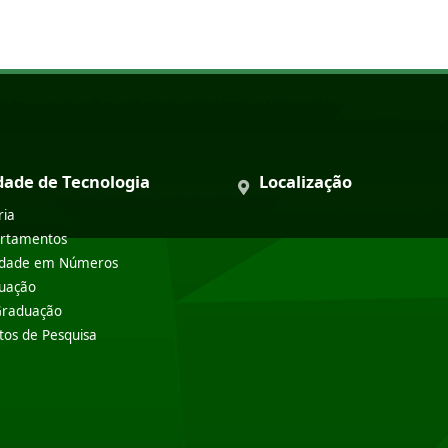
dade de Tecnologia
Localização
ria
rtamentos
ldade em Números
uação
Graduação
tos de Pesquisa