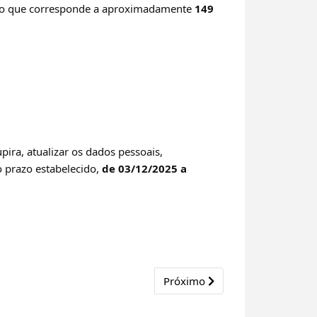
 o que corresponde a aproximadamente
149
pira, atualizar os dados pessoais,
 prazo estabelecido,
de 03/12/2025 a
Next article: Ex-aluna de dout
Próximo