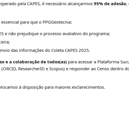
esperado pela CAPES, é necessário alcançarmos
95% de adesão
,
é essencial para que o PPGGeotecnia:
S e não prejudique o processo avaliativo do programa;
ceira;
envio das informações do Coleta CAPES 2025.
 e a colaboração de todos(as)
para acessar a Plataforma Sucu
o (ORCID, ResearcherID e Scopus) e responder ao Censo dentro do
olocamos à disposição para maiores esclarecimentos.
ard