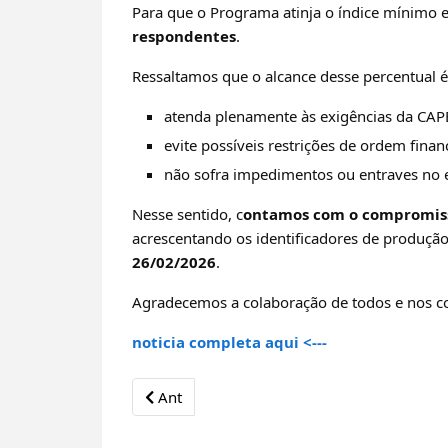
Para que o Programa atinja o índice mínimo 
respondentes
.
Ressaltamos que o alcance desse percentual 
atenda plenamente às exigências da CAPE
evite possíveis restrições de ordem finan
não sofra impedimentos ou entraves no 
Nesse sentido, c
ontamos com o compromisso
acrescentando os identificadores de produçã
26/02/2026
.
Agradecemos a colaboração de todos e nos c
noticia completa aqui <---
Previous article: ASCE - 2025 Best Paper Aw
Ant