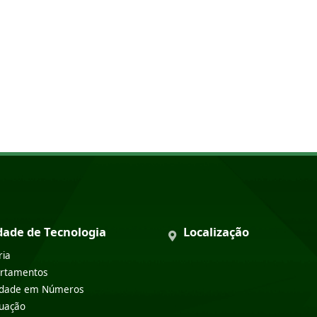
dade de Tecnologia
Localização
ria
rtamentos
ldade em Números
uação