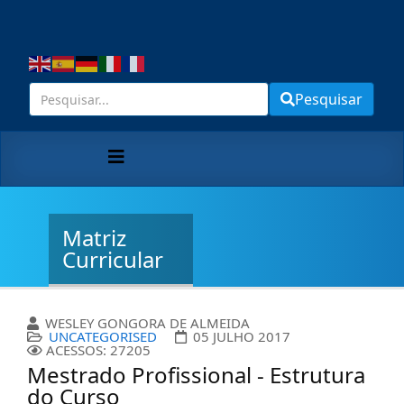
Pesquisar
Matriz
Curricular
WESLEY GONGORA DE ALMEIDA
UNCATEGORISED
05 JULHO 2017
ACESSOS: 27205
Mestrado Profissional - Estrutura
do Curso