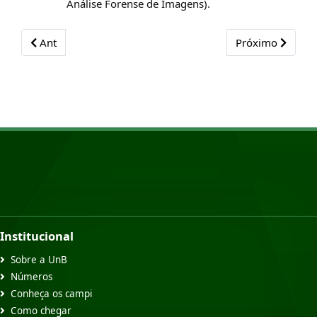
Análise Forense de Imagens).
Previous article: Mestrado Profissional - Publicações
Next article: Me
Ant
Próximo
Institucional
Sobre a UnB
Números
Conheça os campi
Como chegar