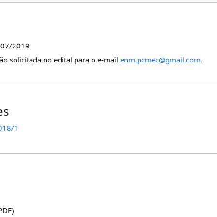
/07/2019
o solicitada no edital para o e-mail
enm.pcmec@gmail.com
.
es
2018/1
PDF)