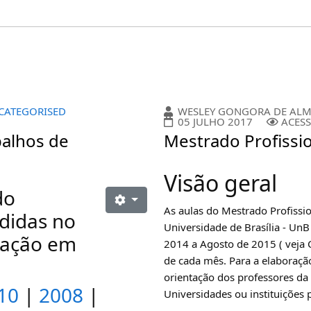
CATEGORISED
WESLEY GONGORA DE ALM
05 JULHO 2017
ACESS
balhos de
Mestrado Profissio
Visão geral
do
As aulas do Mestrado Profissi
ndidas no
Universidade de Brasília - UnB
uação em
2014 a Agosto de 2015 ( veja
de cada mês. Para a elaboraçã
orientação dos professores da 
10
|
2008
|
Universidades ou instituições p