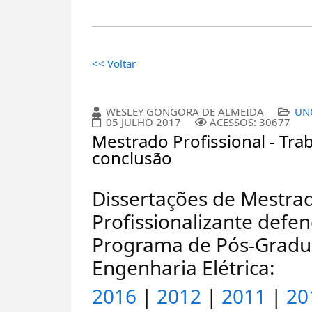
<< Voltar
WESLEY GONGORA DE ALMEIDA
UN
05 JULHO 2017
ACESSOS: 30677
Mestrado Profissional - Tra
conclusão
Dissertações de Mestra
Profissionalizante defe
Programa de Pós-Grad
Engenharia Elétrica:
2016
|
2012
|
2011
|
20