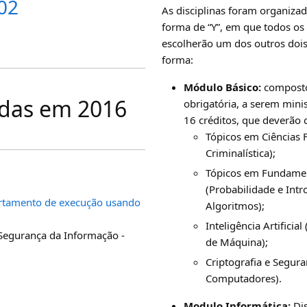
02
As disciplinas foram organiza
forma de “Y”, em que todos os
escolherão um dos outros dois
forma:
Módulo Básico:
composto 
idas em 2016
obrigatória, a serem mini
16 créditos, que deverão c
Tópicos em Ciências F
Criminalística);
Tópicos em Fundame
(Probabilidade e Intr
tamento de execução usando
Algoritmos);
Inteligência Artifici
 Segurança da Informação -
de Máquina);
Criptografia e Segura
Computadores).
Modulo Informática:
Dis