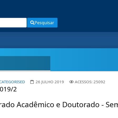
Pesquisar
CATEGORISED
26 JULHO 2019
ACESSOS: 25092
2019/2
strado Acadêmico e Doutorado - Se