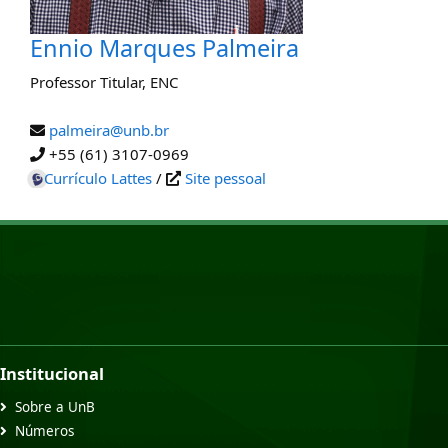
Ennio Marques Palmeira
Professor Titular
,
ENC
palmeira@unb.br
+55 (61) 3107-0969
Currículo Lattes
/
Site pessoal
Institucional
Sobre a UnB
Números