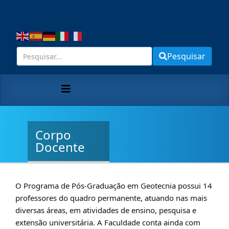
Pesquisar
Corpo
Docente
O Programa de Pós-Graduação em Geotecnia possui 14
professores do quadro permanente, atuando nas mais
diversas áreas, em atividades de ensino, pesquisa e
extensão universitária. A Faculdade conta ainda com