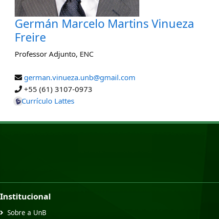
Germán Marcelo Martins Vinueza
Freire
Professor Adjunto
,
ENC
german.vinueza.unb@gmail.com
+55 (61) 3107-0973
Currículo Lattes
Institucional
Sobre a UnB