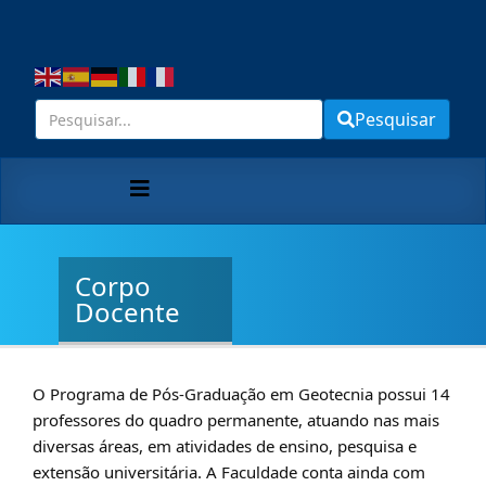
Pesquisar
Corpo
Docente
O Programa de Pós-Graduação em Geotecnia possui 14
professores do quadro permanente, atuando nas mais
diversas áreas, em atividades de ensino, pesquisa e
extensão universitária. A Faculdade conta ainda com