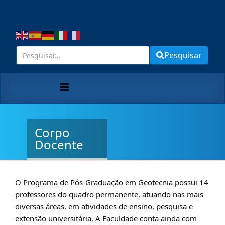
Pesquisar
Corpo
Docente
O Programa de Pós-Graduação em Geotecnia possui 14
professores do quadro permanente, atuando nas mais
diversas áreas, em atividades de ensino, pesquisa e
extensão universitária. A Faculdade conta ainda com