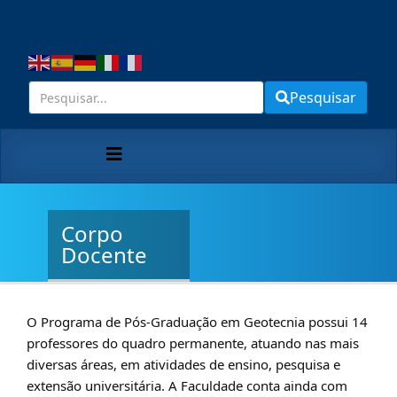
Pesquisar
Corpo
Docente
O Programa de Pós-Graduação em Geotecnia possui 14
professores do quadro permanente, atuando nas mais
diversas áreas, em atividades de ensino, pesquisa e
extensão universitária. A Faculdade conta ainda com