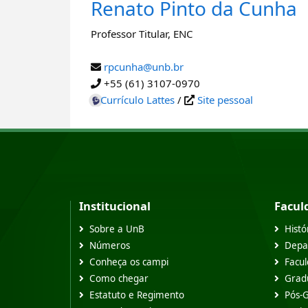
Renato Pinto da Cunha
Professor Titular
,
ENC
rpcunha@unb.br
+55 (61) 3107-0970
Currículo Lattes
/
Site pessoal
Institucional
Facul
Sobre a UnB
Histó
Números
Depa
Conheça os campi
Facu
Como chegar
Grad
Estatuto e Regimento
Pós-