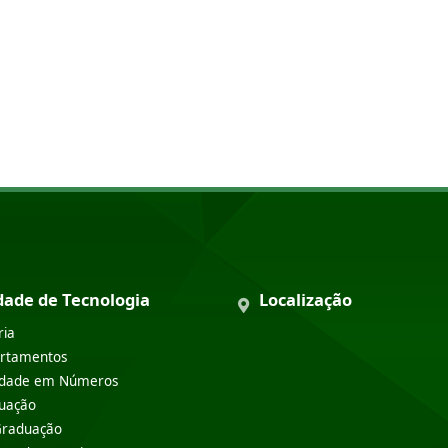
dade de Tecnologia
Localização
ria
rtamentos
ldade em Números
uação
Graduação