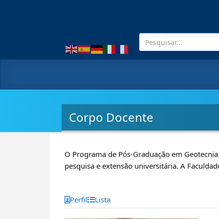
Corpo Docente
O Programa de Pós-Graduação em Geotecnia p
pesquisa e extensão universitária. A Faculdad
Perfil
Lista