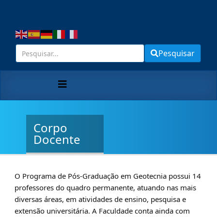
Pesquisar
Corpo
Docente
O Programa de Pós-Graduação em Geotecnia possui 14
professores do quadro permanente, atuando nas mais
diversas áreas, em atividades de ensino, pesquisa e
extensão universitária. A Faculdade conta ainda com